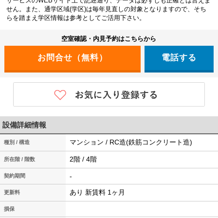
サービスのWEBサイト上で記述通り、データは必ずしも正確とは言えま
せん。また、通学区域(学区)は毎年見直しの対象となりますので、そち
らを踏まえ学区情報は参考としてご活用下さい。
空室確認・内見予約はこちらから
電話する
設備詳細情報
マンション / RC造(鉄筋コンクリート造)
種別 / 構造
2階 / 4階
所在階 / 階数
-
契約期間
あり 新賃料 1ヶ月
更新料
損保