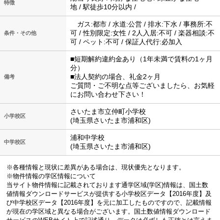
特徴
地 / 駅徒歩10分以内 /
ガス:都市 / 水道:公営 / 排水:下水 / 事務所:不
可 / 性別限定:女性 / 2人入居:不可 / 楽器相談:不
条件・その他
可 / ペット:不可 / 保証人代行:必加入
■短期解約違約金あり（1年未満で賃料の1ヶ月
分）
■法人契約の場合、礼金2ヶ月
備考
ご質問・ご不明な点等ございましたら、お気軽
にお問い合わせ下さい！
さいたま市立仲町小学校
小学校区
(埼玉県さいたま市浦和区)
浦和中学校
中学校区
(埼玉県さいたま市浦和区)
※各種情報と現状に差異がある場合は、現状優先となります。
※物件情報の学区情報について
当サイト物件情報に記載されております通学区域(学区)情報は、国土数
値情報ダウンロードサービスが提供する小学校区データ【2016年度】及
び中学校区データ【2016年度】を元に加工したものですので、記載情報
が現在の学区域と異なる場合がございます。国土数値情報ダウンロード