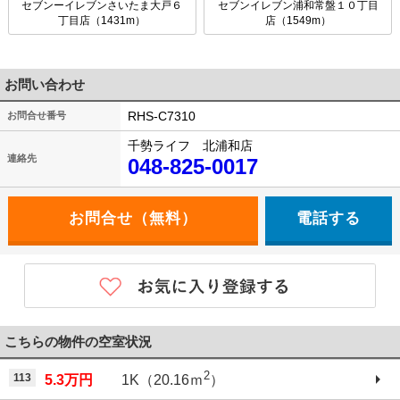
セブンーイレブンさいたま大戸６
セブンイレブン浦和常盤１０丁目
丁目店（1431m）
店（1549m）
お問い合わせ
RHS-C7310
お問合せ番号
千勢ライフ 北浦和店
連絡先
048-825-0017
電話する
こちらの物件の空室状況
2
113
5.3万円
1K（20.16ｍ
）