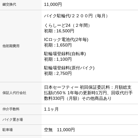
11,000円
鍵交換代
バイク駐輪代/２２００円（毎月）
くらしーど24（２年間）
初期
16,500円
ICロック電池代(2年毎)
初期
1,650円
他初期費用
駐輪場登録料(自転車)
初期
1,100円
駐輪場登録料(原付バイク)
初期
2,750円
日本セーフティー 初回保証委託料：月額総支
払額の50％ 1年毎の更新時1万円、回収代行手
保証人代行会社
数料330円（月額）その他商品あり
1.1ヶ月
仲介手数料
バイク置き場
空無 11,000円
駐車場