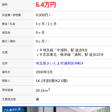
5.4万円
賃料
9,000円 / -
共益費 / 管理費
1ヶ月 / 1ヶ月
敷金 / 礼金
0ヶ月
保証金
0ヶ月 / -
敷引 / 償却
ＪＲ埼京線「中浦和」駅 徒歩8分
交通
ＪＲ京浜東北・根岸線「浦和」駅 徒歩22分
埼玉県さいたま市浦和区仲町4
住所
2000年3月
築年月
1K (洋室6畳/K2.5畳)
間取り
2
20.16ｍ
専有面積
南
主要採光面