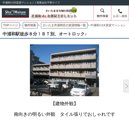
中浦和の1K賃貸マンション | 有限会社千勢ライフ
物件検索
お店へ連絡
TOPページ
>
物件検索
>
さいたま市浦和区の賃貸情報一覧
>
中浦和の1K賃貸マンション
中浦和駅徒歩８分！ＢＴ別、オートロック♪
【建物外観】
南向きの明るい外観 タイル張りでおしゃれです