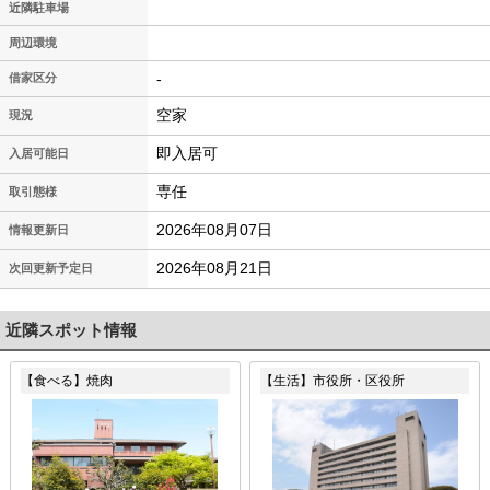
近隣駐車場
周辺環境
-
借家区分
空家
現況
即入居可
入居可能日
専任
取引態様
2026年08月07日
情報更新日
2026年08月21日
次回更新予定日
近隣スポット情報
【食べる】焼肉
【生活】市役所・区役所