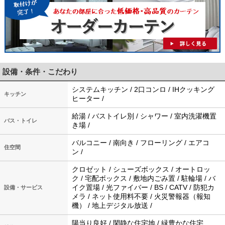
設備・条件・こだわり
システムキッチン / 2口コンロ / IHクッキング
キッチン
ヒーター /
給湯 / バストイレ別 / シャワー / 室内洗濯機置
バス・トイレ
き場 /
バルコニー / 南向き / フローリング / エアコ
住空間
ン /
クロゼット / シューズボックス / オートロッ
ク / 宅配ボックス / 敷地内ごみ置 / 駐輪場 / バ
イク置場 / 光ファイバー / BS / CATV / 防犯カ
設備・サービス
メラ / ネット使用料不要 / 火災警報器（報知
機） / 地上デジタル放送 /
陽当り良好 / 閑静な住宅地 / 緑豊かな住宅