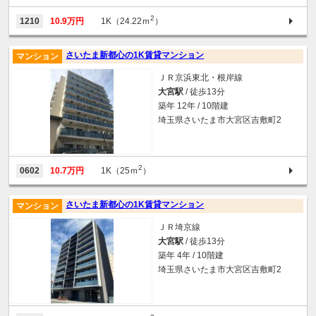
2
1210
10.9万円
1K（24.22ｍ
）
さいたま新都心の1K賃貸マンション
マンション
ＪＲ京浜東北・根岸線
大宮駅
/ 徒歩13分
築年 12年 / 10階建
埼玉県さいたま市大宮区吉敷町2
2
0602
10.7万円
1K（25ｍ
）
さいたま新都心の1K賃貸マンション
マンション
ＪＲ埼京線
大宮駅
/ 徒歩13分
築年 4年 / 10階建
埼玉県さいたま市大宮区吉敷町2