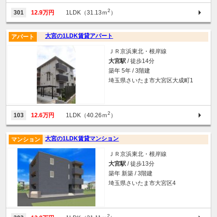
2
301
12.9万円
1LDK（31.13ｍ
）
大宮の1LDK賃貸アパート
アパート
ＪＲ京浜東北・根岸線
大宮駅
/ 徒歩14分
築年 5年 / 3階建
埼玉県さいたま市大宮区大成町1
2
103
12.6万円
1LDK（40.26ｍ
）
大宮の1LDK賃貸マンション
マンション
ＪＲ京浜東北・根岸線
大宮駅
/ 徒歩13分
築年 新築 / 3階建
埼玉県さいたま市大宮区4
2