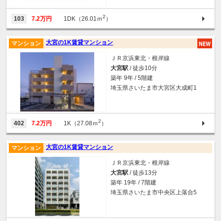
2
103
7.2万円
1DK（26.01ｍ
）
大宮の1K賃貸マンション
マンション
ＪＲ京浜東北・根岸線
大宮駅
/ 徒歩10分
築年 9年 / 5階建
埼玉県さいたま市大宮区大成町1
2
402
7.2万円
1K（27.08ｍ
）
大宮の1K賃貸マンション
マンション
ＪＲ京浜東北・根岸線
大宮駅
/ 徒歩13分
築年 19年 / 7階建
埼玉県さいたま市中央区上落合5