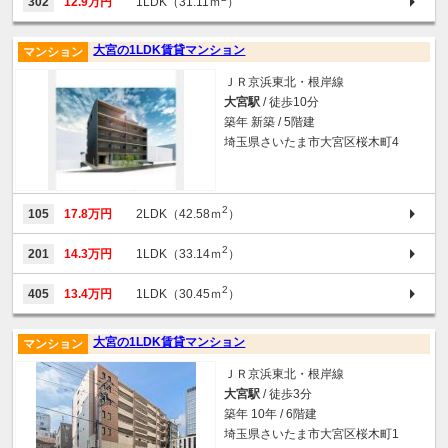
302
12.9万円
1LDK（31.11ｍ
）
大宮の1LDK賃貸マンション
マンション
ＪＲ京浜東北・根岸線
大宮駅
/ 徒歩10分
築年 新築 / 5階建
埼玉県さいたま市大宮区桜木町4
2
105
17.8万円
2LDK（42.58ｍ
）
2
201
14.3万円
1LDK（33.14ｍ
）
2
405
13.4万円
1LDK（30.45ｍ
）
大宮の1LDK賃貸マンション
マンション
ＪＲ京浜東北・根岸線
大宮駅
/ 徒歩3分
築年 10年 / 6階建
埼玉県さいたま市大宮区桜木町1