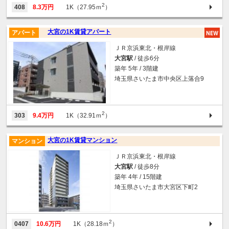
2
408
8.3万円
1K（27.95ｍ
）
大宮の1K賃貸アパート
アパート
ＪＲ京浜東北・根岸線
大宮駅
/ 徒歩6分
築年 5年 / 3階建
埼玉県さいたま市中央区上落合9
2
303
9.4万円
1K（32.91ｍ
）
大宮の1K賃貸マンション
マンション
ＪＲ京浜東北・根岸線
大宮駅
/ 徒歩8分
築年 4年 / 15階建
埼玉県さいたま市大宮区下町2
2
0407
10.6万円
1K（28.18ｍ
）