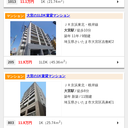
2
1013
11.1万円
1K（21.74ｍ
）
大宮の1LDK賃貸マンション
マンション
ＪＲ京浜東北・根岸線
大宮駅
/ 徒歩10分
築年 11年 / 9階建
埼玉県さいたま市大宮区吉敷町2
2
205
11.9万円
1LDK（45.36ｍ
）
大宮の1K賃貸マンション
マンション
ＪＲ京浜東北・根岸線
大宮駅
/ 徒歩8分
築年 新築 / 11階建
埼玉県さいたま市大宮区高鼻町1
2
803
11.9万円
1K（25.74ｍ
）