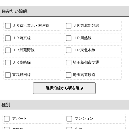
住みたい沿線
ＪＲ京浜東北・根岸線
ＪＲ東北新幹線
ＪＲ埼京線
ＪＲ川越線
ＪＲ武蔵野線
ＪＲ東北本線
ＪＲ高崎線
埼玉新都市交通
東武野田線
埼玉高速鉄道
種別
アパート
マンション