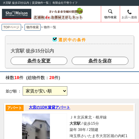
大宮駅 徒歩15分以内｜賃貸物件一覧｜ 有限会社千勢ライフ
物件検索
お店へ連絡
TOPページ
>
物件検索
>
物件一覧
選択中の条件
大宮駅 徒歩15分以内
条件を変更
条件を保存
棟数
18
件 (総物件数：
28
件)
並び順 ：
大宮の1DK賃貸アパート
アパート
ＪＲ京浜東北・根岸線
大宮駅
/ 徒歩15分
築年 38年 / 2階建
埼玉県さいたま市大宮区堀の内町1