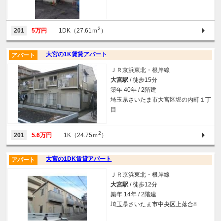
2
201
5万円
1DK（27.61ｍ
）
大宮の1K賃貸アパート
アパート
ＪＲ京浜東北・根岸線
大宮駅
/ 徒歩15分
築年 40年 / 2階建
埼玉県さいたま市大宮区堀の内町１丁
目
2
201
5.6万円
1K（24.75ｍ
）
大宮の1DK賃貸アパート
アパート
ＪＲ京浜東北・根岸線
大宮駅
/ 徒歩12分
築年 14年 / 2階建
埼玉県さいたま市中央区上落合8