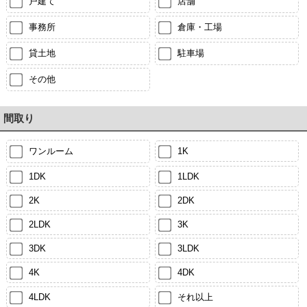
戸建て
店舗
事務所
倉庫・工場
貸土地
駐車場
その他
間取り
ワンルーム
1K
1DK
1LDK
2K
2DK
2LDK
3K
3DK
3LDK
4K
4DK
4LDK
それ以上