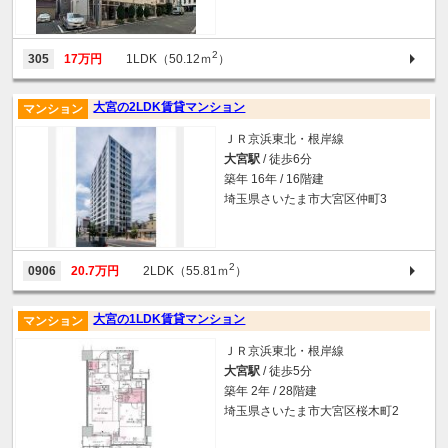
2
305
17万円
1LDK（50.12ｍ
）
大宮の2LDK賃貸マンション
マンション
ＪＲ京浜東北・根岸線
大宮駅
/ 徒歩6分
築年 16年 / 16階建
埼玉県さいたま市大宮区仲町3
2
0906
20.7万円
2LDK（55.81ｍ
）
大宮の1LDK賃貸マンション
マンション
ＪＲ京浜東北・根岸線
大宮駅
/ 徒歩5分
築年 2年 / 28階建
埼玉県さいたま市大宮区桜木町2