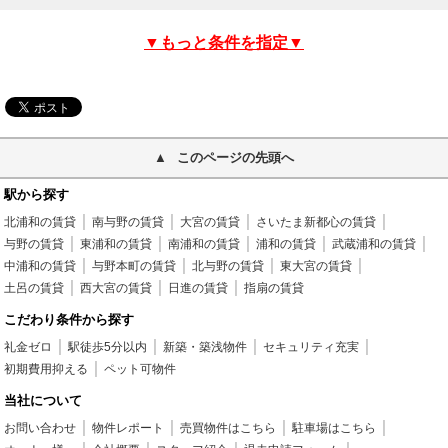
▼もっと条件を指定▼
このページの先頭へ
駅から探す
北浦和の賃貸
南与野の賃貸
大宮の賃貸
さいたま新都心の賃貸
与野の賃貸
東浦和の賃貸
南浦和の賃貸
浦和の賃貸
武蔵浦和の賃貸
中浦和の賃貸
与野本町の賃貸
北与野の賃貸
東大宮の賃貸
土呂の賃貸
西大宮の賃貸
日進の賃貸
指扇の賃貸
こだわり条件から探す
礼金ゼロ
駅徒歩5分以内
新築・築浅物件
セキュリティ充実
初期費用抑える
ペット可物件
当社について
お問い合わせ
物件レポート
売買物件はこちら
駐車場はこちら