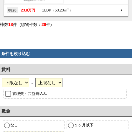
2
0820
23.8万円
1LDK（53.23ｍ
）
棟数
18
件 (総物件数：
28
件)
条件を絞り込む
賃料
～
管理費・共益費込み
敷金
なし
１ヶ月以下