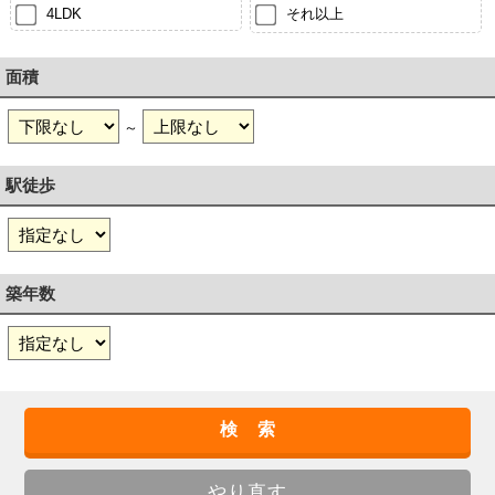
4LDK
それ以上
面積
～
駅徒歩
築年数