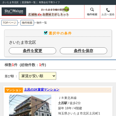
さいたま市北区 ｜賃貸物件一覧｜ 有限会社千勢ライフ
物件検索
お店へ連絡
TOPページ
>
物件検索
>
物件一覧
選択中の条件
さいたま市北区
条件を変更
条件を保存
棟数
1
件 (総物件数：
1
件)
並び順 ：
土呂の1K賃貸マンション
マンション
ＪＲ東北本線
土呂駅
/ 徒歩2分
築年 18年 / 4階建
埼玉県さいたま市北区土呂町1