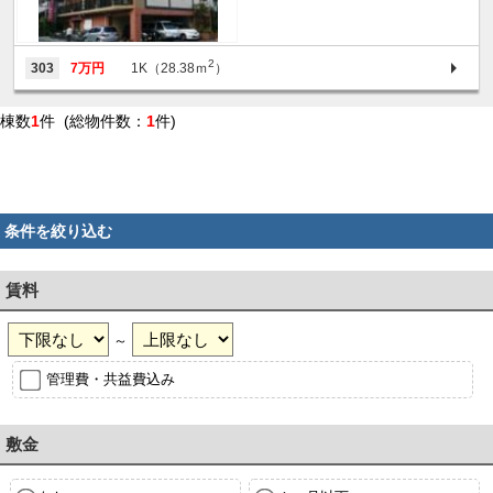
2
303
7万円
1K（28.38ｍ
）
棟数
1
件 (総物件数：
1
件)
条件を絞り込む
賃料
～
管理費・共益費込み
敷金