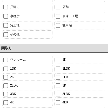
戸建て
店舗
事務所
倉庫・工場
貸土地
駐車場
その他
間取り
ワンルーム
1K
1DK
1LDK
2K
2DK
2LDK
3K
3DK
3LDK
4K
4DK