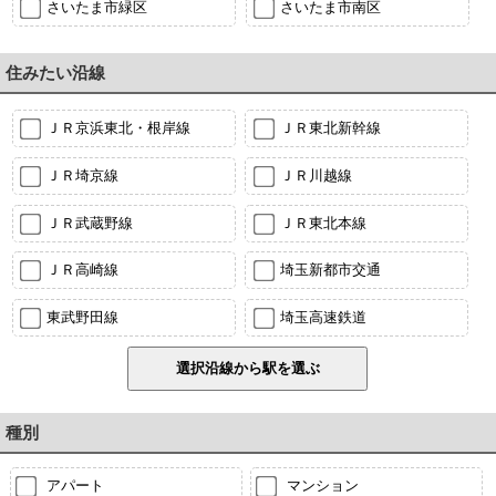
さいたま市緑区
さいたま市南区
住みたい沿線
ＪＲ京浜東北・根岸線
ＪＲ東北新幹線
ＪＲ埼京線
ＪＲ川越線
ＪＲ武蔵野線
ＪＲ東北本線
ＪＲ高崎線
埼玉新都市交通
東武野田線
埼玉高速鉄道
種別
アパート
マンション