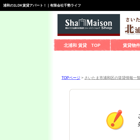
浦和の1LDK賃貸アパート！｜有限会社千勢ライフ
北浦和 賃貸 TOP
賃貸物
TOPページ
>
さいたま市浦和区の賃貸情報一