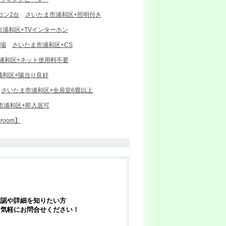
コン2台
さいたま市浦和区+照明付き
市浦和区+TVインターホン
輪場
さいたま市浦和区+CS
浦和区+ネット使用料不要
浦和区+陽当り良好
さいたま市浦和区+全居室6畳以上
市浦和区+即入居可
oom】
確認や詳細を知りたい方
お気軽にお問合せください！