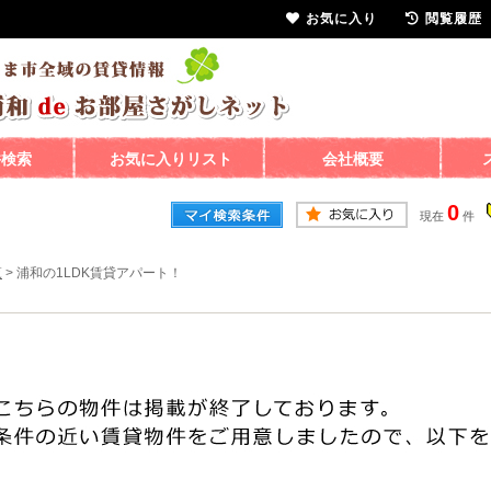
お気に入り
閲覧履歴
件検索
お気に入りリスト
会社概要
0
現在
件
覧
>
浦和の1LDK賃貸アパート！