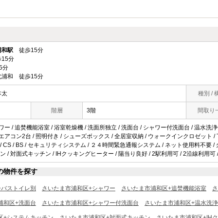
浦和駅
徒歩15分
15分
5分
浦和 徒歩15分
本太
種別 / 
階層
3階
間取り
ワー / 追焚機能浴室 / 浴室乾燥機 / 洗面所独立 / 洗面台 / シャワー付洗面台 / 温水洗浄便
 エアコン2台 / 照明付き / シューズボックス / 全居室収納 / ウォークインクロゼット /
場 / CS / BS / セキュリティシステム / ２４時間緊急通報システム / ネット使用料不要
 / 対面式キッチン / IHクッキングヒーター / 陽当り良好 / 2駅利用可 / 2沿線利用可 /
の物件を探す
+バストイレ別
さいたま市浦和区+シャワー
さいたま市浦和区+追焚機能浴室
さ
浦和区+洗面台
さいたま市浦和区+シャワー付洗面台
さいたま市浦和区+温水洗
区+システムキッチン
さいたま市浦和区+対面式キッチン
さいたま市浦和区+IH