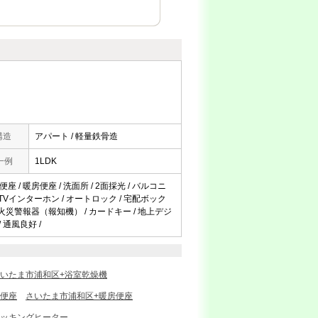
構造
アパート / 軽量鉄骨造
一例
1LDK
座 / 暖房便座 / 洗面所 / 2面採光 / バルコニ
 TVインターホン / オートロック / 宅配ボック
 / 火災警報器（報知機） / カードキー / 地上デジ
 通風良好 /
いたま市浦和区+浴室乾燥機
浄便座
さいたま市浦和区+暖房便座
クッキングヒーター