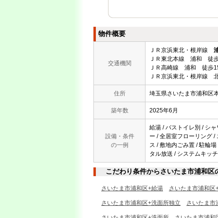
物件概要
ＪＲ京浜東北・根岸線
ＪＲ東北本線 浦和 徒歩
交通機関
ＪＲ高崎線 浦和 徒歩1
ＪＲ京浜東北・根岸線 北
住所
埼玉県さいたま市浦和区
築年数
2025年6月
給湯 / バストイレ別 / シャ
設備・条件
ー / 全居室フローリング /
の一例
ス / 敷地内ごみ置 / 駐輪
タル放送 / システムキッチン
こだわり条件からさいたま市浦和区
さいたま市浦和区+給湯
さいたま市浦和区
さいたま市浦和区+洗面所独立
さいたま市
さいたま市浦和区+洗面所
さいたま市浦和