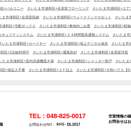
区+バルコニー
さいたま市浦和区+全居室フローリング
さいたま市浦和区+エア
たま市浦和区+全居室収納
さいたま市浦和区+ウォークインクロゼット
さいたま
市浦和区+宅配ボックス
さいたま市浦和区+敷地内ごみ置
さいたま市浦和区+駐
セキュリティシステム
さいたま市浦和区+２４時間緊急通報システム
さいたま市
さいたま市浦和区+カードキー
さいたま市浦和区+地上デジタル放送
さいたま市
和区+2沿線利用可
さいたま市浦和区+通風良好
さいたま市浦和区+全居室洋室
いたま市浦和区+室内洗濯機置き場
さいたま市浦和区+シャッター雨戸
さいたま
和区+保証人不要
さいたま市浦和区+２Ｆ以上
さいたま市浦和区+大和ハウス【D-r
TEL : 048-825-0017
空室情報の
お問合せは
階
DL1017
お問合わせNO：