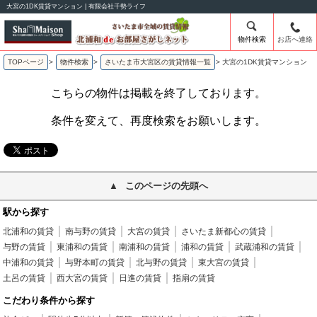
大宮の1DK賃貸マンション | 有限会社千勢ライフ
物件検索
お店へ連絡
TOPページ
>
物件検索
>
さいたま市大宮区の賃貸情報一覧
>
大宮の1DK賃貸マンション
こちらの物件は掲載を終了しております。
条件を変えて、再度検索をお願いします。
このページの先頭へ
駅から探す
北浦和の賃貸
南与野の賃貸
大宮の賃貸
さいたま新都心の賃貸
与野の賃貸
東浦和の賃貸
南浦和の賃貸
浦和の賃貸
武蔵浦和の賃貸
中浦和の賃貸
与野本町の賃貸
北与野の賃貸
東大宮の賃貸
土呂の賃貸
西大宮の賃貸
日進の賃貸
指扇の賃貸
こだわり条件から探す