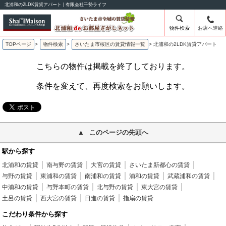
北浦和の2LDK賃貸アパート | 有限会社千勢ライフ
物件検索
お店へ連絡
TOPページ
>
物件検索
>
さいたま市桜区の賃貸情報一覧
>
北浦和の2LDK賃貸アパート
こちらの物件は掲載を終了しております。
条件を変えて、再度検索をお願いします。
このページの先頭へ
駅から探す
北浦和の賃貸
南与野の賃貸
大宮の賃貸
さいたま新都心の賃貸
与野の賃貸
東浦和の賃貸
南浦和の賃貸
浦和の賃貸
武蔵浦和の賃貸
中浦和の賃貸
与野本町の賃貸
北与野の賃貸
東大宮の賃貸
土呂の賃貸
西大宮の賃貸
日進の賃貸
指扇の賃貸
こだわり条件から探す