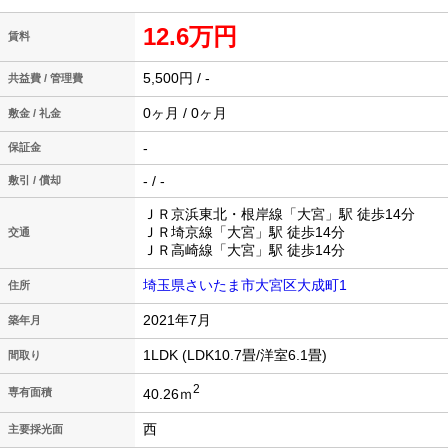
12.6万円
賃料
5,500円 / -
共益費 / 管理費
0ヶ月 / 0ヶ月
敷金 / 礼金
-
保証金
- / -
敷引 / 償却
ＪＲ京浜東北・根岸線「大宮」駅 徒歩14分
ＪＲ埼京線「大宮」駅 徒歩14分
交通
ＪＲ高崎線「大宮」駅 徒歩14分
埼玉県さいたま市大宮区大成町1
住所
2021年7月
築年月
1LDK (LDK10.7畳/洋室6.1畳)
間取り
2
40.26ｍ
専有面積
西
主要採光面