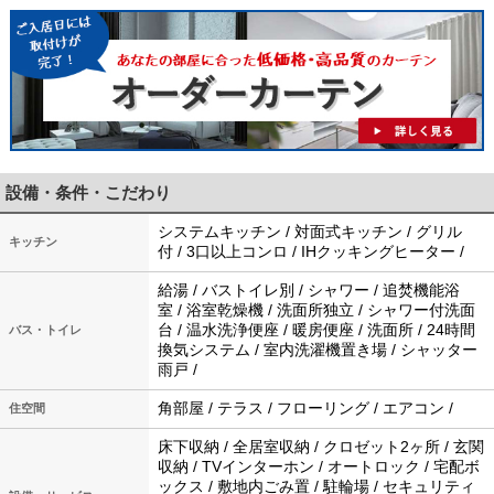
設備・条件・こだわり
システムキッチン / 対面式キッチン / グリル
キッチン
付 / 3口以上コンロ / IHクッキングヒーター /
給湯 / バストイレ別 / シャワー / 追焚機能浴
室 / 浴室乾燥機 / 洗面所独立 / シャワー付洗面
台 / 温水洗浄便座 / 暖房便座 / 洗面所 / 24時間
バス・トイレ
換気システム / 室内洗濯機置き場 / シャッター
雨戸 /
角部屋 / テラス / フローリング / エアコン /
住空間
床下収納 / 全居室収納 / クロゼット2ヶ所 / 玄関
収納 / TVインターホン / オートロック / 宅配ボ
ックス / 敷地内ごみ置 / 駐輪場 / セキュリティ