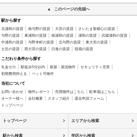
このページの先頭へ
駅から探す
北浦和の賃貸
南与野の賃貸
大宮の賃貸
さいたま新都心の賃貸
与野の賃貸
東浦和の賃貸
南浦和の賃貸
浦和の賃貸
武蔵浦和の賃貸
中浦和の賃貸
与野本町の賃貸
北与野の賃貸
東大宮の賃貸
土呂の賃貸
西大宮の賃貸
日進の賃貸
指扇の賃貸
こだわり条件から探す
礼金ゼロ
駅徒歩5分以内
新築・築浅物件
セキュリティ充実
初期費用抑える
ペット可物件
当社について
お問い合わせ
物件レポート
売買物件はこちら
駐車場はこちら
オーナー様へ
会社概要
スタッフ紹介
退去申請フォーム
トップページ
トップページ
エリアから検索
駅から検索
学区から検索