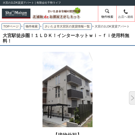
大宮の1LDK賃貸アパート | 有限会社千勢ライフ
物件検索
お店へ連絡
TOPページ
>
物件検索
>
さいたま市大宮区の賃貸情報一覧
>
大宮の1LDK賃貸アパート
大宮駅徒歩圏！１ＬＤＫ！インターネットｗｉ－ｆｉ使用料無
料！
【建物外観】