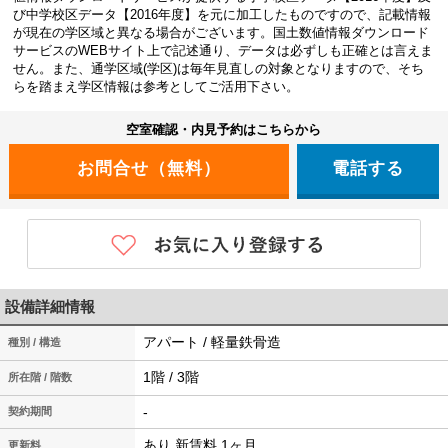
び中学校区データ【2016年度】を元に加工したものですので、記載情報
が現在の学区域と異なる場合がございます。国土数値情報ダウンロード
サービスのWEBサイト上で記述通り、データは必ずしも正確とは言えま
せん。また、通学区域(学区)は毎年見直しの対象となりますので、そち
らを踏まえ学区情報は参考としてご活用下さい。
空室確認・内見予約はこちらから
電話する
設備詳細情報
アパート / 軽量鉄骨造
種別 / 構造
1階 / 3階
所在階 / 階数
-
契約期間
あり 新賃料 1ヶ月
更新料