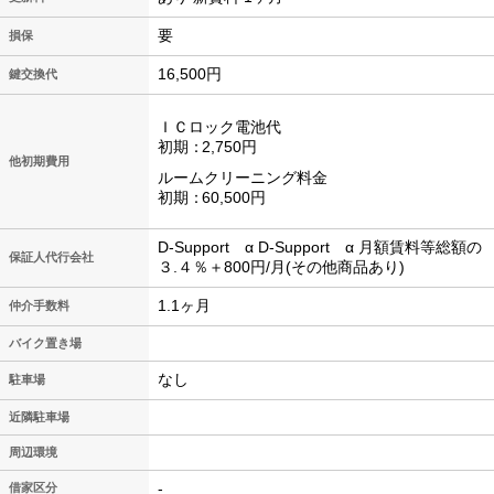
要
損保
16,500円
鍵交換代
ＩＣロック電池代
初期
2,750円
他初期費用
ルームクリーニング料金
初期
60,500円
D-Support α D-Support α 月額賃料等総額の
保証人代行会社
３.４％＋800円/月(その他商品あり)
1.1ヶ月
仲介手数料
バイク置き場
なし
駐車場
近隣駐車場
周辺環境
-
借家区分