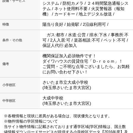
設備・サービス
システム / 防犯カメラ / ２４時間緊急通報シス
テム / ネット使用料不要 / 火災警報器（報知
機） / カードキー / 地上デジタル放送 /
陽当り良好 / 始発駅 / 2沿線利用可 /
特徴
ガス:都市 / 水道:公営 / 排水:下水 / 事務所:不
可 / 2人入居:可 / 楽器相談:不可 / ペット:不可 /
条件・その他
保証人代行:必加入
機関保証加入必須物件です！
ダイワハウスの賃貸住宅「Ｄ‐ｒｏｏｍ」！
備考
ご質問・ご不明な点等ございましたら、お気軽
にお問い合わせ下さい！
さいたま市立大成小学校
小学校区
(埼玉県さいたま市大宮区)
大成中学校
中学校区
(埼玉県さいたま市大宮区)
※各種情報と現状に差異がある場合は、現状優先となります。
※物件情報の学区情報について
当サイト物件情報に記載されております通学区域(学区)情報は、国土数
値情報ダウンロードサービスが提供する小学校区データ【2016年度】及