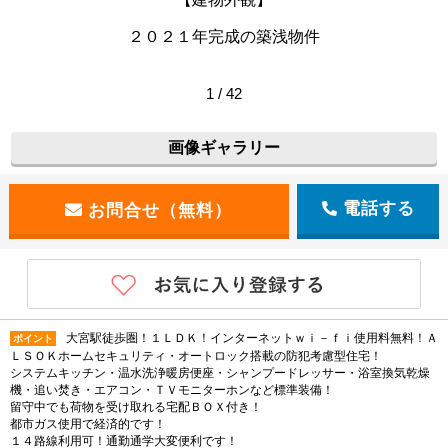
２０２１年完成の築浅物件
1 / 42
画像ギャラリー
電話する
大宮駅徒歩圏！１ＬＤＫ！インターネットｗｉ－ｆｉ使用料無料！Ａ
ポイント
ＬＳＯＫホームセキュリティ・オートロック搭載の防犯考慮型住宅！
システムキッチン・温水洗浄暖房便座・シャンプードレッサー・浴室換気乾燥
機・追い焚き・エアコン・ＴＶモニターホンなど標準装備！
留守中でも荷物を受け取れる宅配ＢＯＸ付き！
都市ガス使用で経済的です！
１４路線利用可！通勤通学大変便利です！