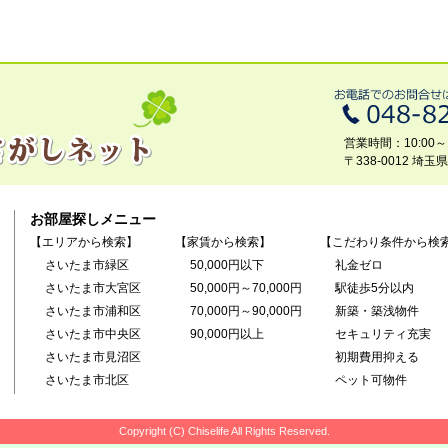
営業時間：10:00～1
〒338-0012 埼
お部屋探しメニュー
【エリアから検索】
【家賃から検索】
【こだわり条件から検
さいたま市緑区
50,000円以下
礼金ゼロ
さいたま市大宮区
50,000円～70,000円
駅徒歩5分以内
さいたま市浦和区
70,000円～90,000円
新築・築浅物件
さいたま市中央区
90,000円以上
セキュリティ充実
さいたま市見沼区
初期費用抑える
さいたま市北区
ペット可物件
Copyright (C) Chiselife All Rights Reserved.