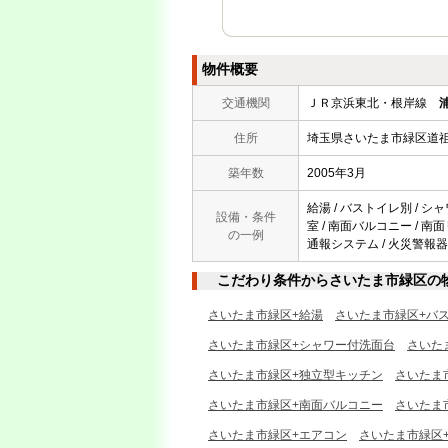
物件概要
交通機関
ＪＲ京浜東北・根岸線
住所
埼玉県さいたま市緑区道
築年数
2005年3月
給湯 / バストイレ別 / シャ
設備・条件
室 / 南面バルコニー / 南面
の一例
通報システム / 火災警報器（
こだわり条件からさいたま市緑区の
さいたま市緑区+給湯
さいたま市緑区+バ
さいたま市緑区+シャワー付洗面台
さいた
さいたま市緑区+独立型キッチン
さいたま
さいたま市緑区+南面バルコニー
さいたま
さいたま市緑区+エアコン
さいたま市緑区