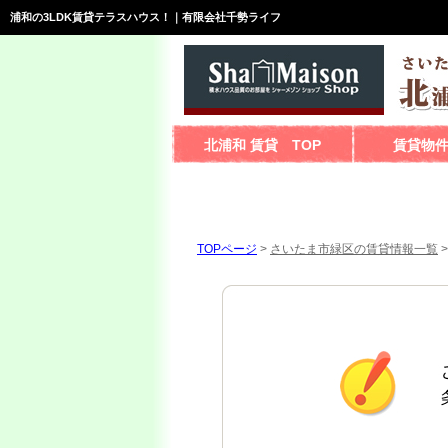
浦和の3LDK賃貸テラスハウス！｜有限会社千勢ライフ
北浦和 賃貸 TOP
賃貸物
TOPページ
>
さいたま市緑区の賃貸情報一覧