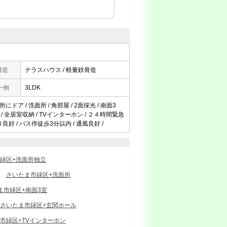
構造
テラスハウス / 軽量鉄骨造
一例
3LDK
ドア / 洗面所 / 角部屋 / 2面採光 / 南面3
 / 全居室収納 / TVインターホン / ２４時間緊急
良好 / バス停徒歩3分以内 / 通風良好 /
緑区+洗面所独立
さいたま市緑区+洗面所
ま市緑区+南面3室
さいたま市緑区+玄関ホール
市緑区+TVインターホン