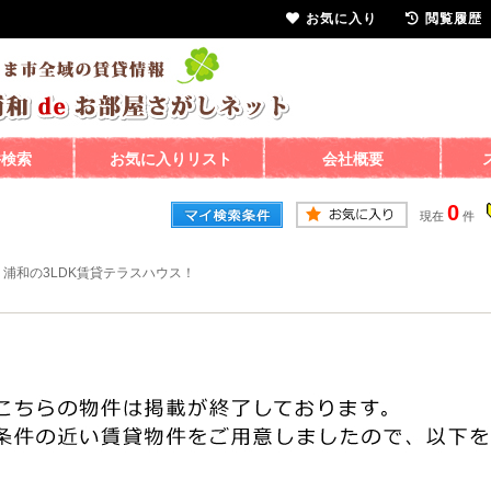
お気に入り
閲覧履歴
件検索
お気に入りリスト
会社概要
0
現在
件
>
浦和の3LDK賃貸テラスハウス！