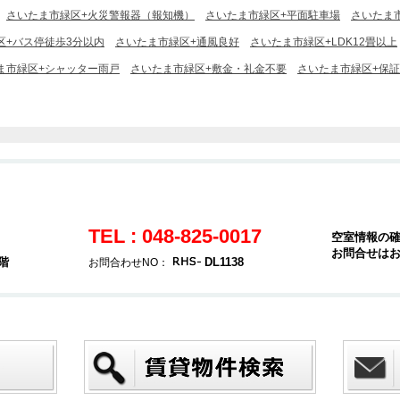
さいたま市緑区+火災警報器（報知機）
さいたま市緑区+平面駐車場
さいたま
区+バス停徒歩3分以内
さいたま市緑区+通風良好
さいたま市緑区+LDK12畳以上
ま市緑区+シャッター雨戸
さいたま市緑区+敷金・礼金不要
さいたま市緑区+保
TEL : 048-825-0017
空室情報の
お問合せは
階
DL1138
お問合わせNO：