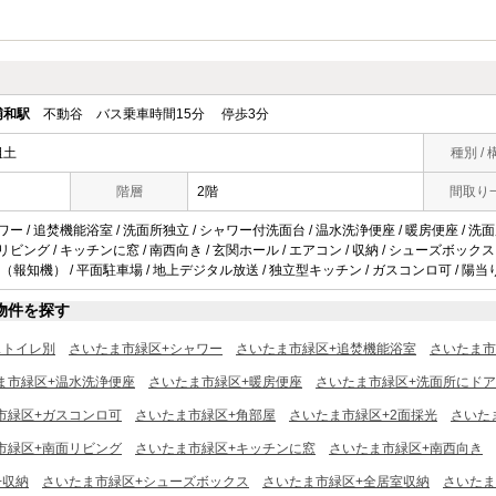
浦和駅
不動谷 バス乗車時間15分 停歩3分
祖土
種別 / 
階層
2階
間取り
ワー / 追焚機能浴室 / 洗面所独立 / シャワー付洗面台 / 温水洗浄便座 / 暖房便座 / 洗面所に
リビング / キッチンに窓 / 南西向き / 玄関ホール / エアコン / 収納 / シューズボックス
報知機） / 平面駐車場 / 地上デジタル放送 / 独立型キッチン / ガスコンロ可 / 陽当り
物件を探す
ストイレ別
さいたま市緑区+シャワー
さいたま市緑区+追焚機能浴室
さいたま市
ま市緑区+温水洗浄便座
さいたま市緑区+暖房便座
さいたま市緑区+洗面所にドア
市緑区+ガスコンロ可
さいたま市緑区+角部屋
さいたま市緑区+2面採光
さいた
市緑区+南面リビング
さいたま市緑区+キッチンに窓
さいたま市緑区+南西向き
+収納
さいたま市緑区+シューズボックス
さいたま市緑区+全居室収納
さいたま