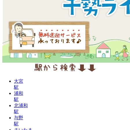
大宮
駅
浦和
駅
北浦和
駅
与野
駅
さいたま