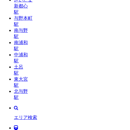
新都心
駅
与野本町
駅
南与野
駅
南浦和
駅
中浦和
駅
土呂
駅
東大宮
駅
北与野
駅
エリア検索